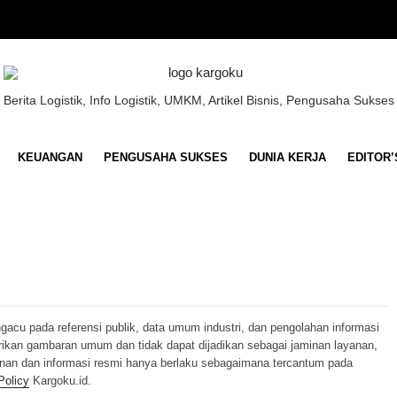
Berita Logistik, Info Logistik, UMKM, Artikel Bisnis, Pengusaha Sukses
KEUANGAN
PENGUSAHA SUKSES
DUNIA KERJA
EDITOR’
ngacu pada referensi publik, data umum industri, dan pengolahan informasi
erikan gambaran umum dan tidak dapat dijadikan sebagai jaminan layanan,
anan dan informasi resmi hanya berlaku sebagaimana tercantum pada
Policy
Kargoku.id.