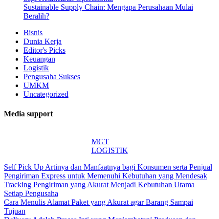
Sustainable Supply Chain: Mengapa Perusahaan Mulai
Beralih?
Bisnis
Dunia Kerja
Editor's Picks
Keuangan
Logistik
Pengusaha Sukses
UMKM
Uncategorized
Media support
MGT
LOGISTIK
Self Pick Up Artinya dan Manfaatnya bagi Konsumen serta Penjual
Pengiriman Express untuk Memenuhi Kebutuhan yang Mendesak
Tracking Pengiriman yang Akurat Menjadi Kebutuhan Utama
Setiap Pengusaha
Cara Menulis Alamat Paket yang Akurat agar Barang Sampai
Tujuan