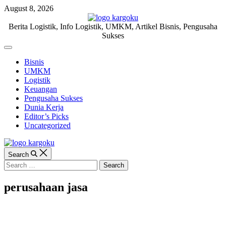
Skip
August 8, 2026
to
content
KARGOKU.ID
Berita Logistik, Info Logistik, UMKM, Artikel Bisnis, Pengusaha
Sukses
Off
Canvas
Bisnis
UMKM
Logistik
Keuangan
Pengusaha Sukses
Dunia Kerja
Editor’s Picks
Uncategorized
Search
Search
for:
perusahaan jasa