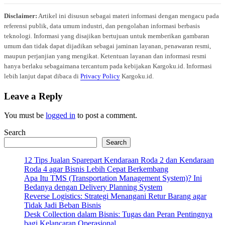
Disclaimer:
Artikel ini disusun sebagai materi informasi dengan mengacu pada
referensi publik, data umum industri, dan pengolahan informasi berbasis
teknologi. Informasi yang disajikan bertujuan untuk memberikan gambaran
umum dan tidak dapat dijadikan sebagai jaminan layanan, penawaran resmi,
maupun perjanjian yang mengikat. Ketentuan layanan dan informasi resmi
hanya berlaku sebagaimana tercantum pada kebijakan Kargoku.id. Informasi
lebih lanjut dapat dibaca di
Privacy Policy
Kargoku.id.
Leave a Reply
You must be
logged in
to post a comment.
Search
Search
12 Tips Jualan Sparepart Kendaraan Roda 2 dan Kendaraan
Roda 4 agar Bisnis Lebih Cepat Berkembang
Apa Itu TMS (Transportation Management System)? Ini
Bedanya dengan Delivery Planning System
Reverse Logistics: Strategi Menangani Retur Barang agar
Tidak Jadi Beban Bisnis
Desk Collection dalam Bisnis: Tugas dan Peran Pentingnya
bagi Kelancaran Operasional