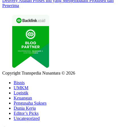
Delivery Adalah Proses Inti yang Menjembatani Produsen dan
Penerima
Copyright Transpedia Nusantara © 2026
Bisnis
UMKM
Logistik
Keuangan
Pengusaha Sukses
Dunia Kerja
Editor’s Picks
Uncategorized