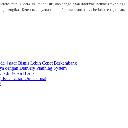
eferensi publik, data umum industri, dan pengolahan informasi berbasis teknolog
ng mengikat. Ketentuan layanan dan informasi resmi hanya berlaku sebagaimana te
oda 4 agar Bisnis Lebih Cepat Berkembang
ya dengan Delivery Planning System
k Jadi Beban Bisnis
gi Kelancaran Operasional
?