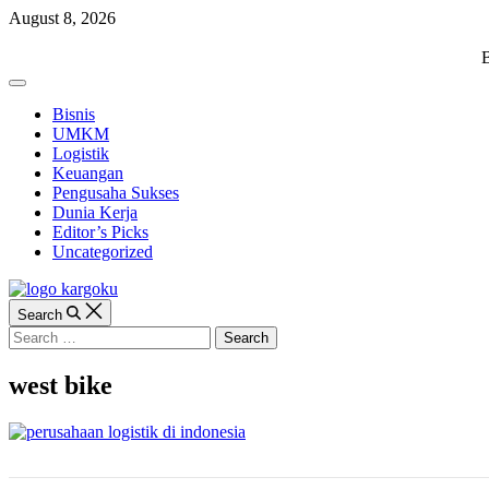
Skip
August 8, 2026
to
content
KARGOKU.ID
B
Off
Canvas
Bisnis
UMKM
Logistik
Keuangan
Pengusaha Sukses
Dunia Kerja
Editor’s Picks
Uncategorized
Search
Search
for:
west bike