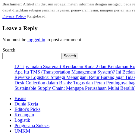
Disclaimer:
Artikel ini disusun sebagai materi informasi dengan mengacu pada r
dapat dijadikan sebagai jaminan layanan, penawaran resmi, maupun perjanjian ya
Privacy Policy
Kargoku.id.
Leave a Reply
You must be
logged in
to post a comment.
Search
Search
12 Tips Jualan Sparepart Kendaraan Roda 2 dan Kendaraan R
Apa Itu TMS (Transportation Management System)? Ini Bedan
Reverse Logistics: Strategi Menangani Retur Barang agar Tida
Desk Collection dalam Bisnis: Tugas dan Peran Pentingnya ba
Sustainable Supply Chain: Mengapa Perusahaan Mulai Beralih
Bisnis
Dunia Kerja
Editor's Picks
Keuangan
Logistik
Pengusaha Sukses
UMKM