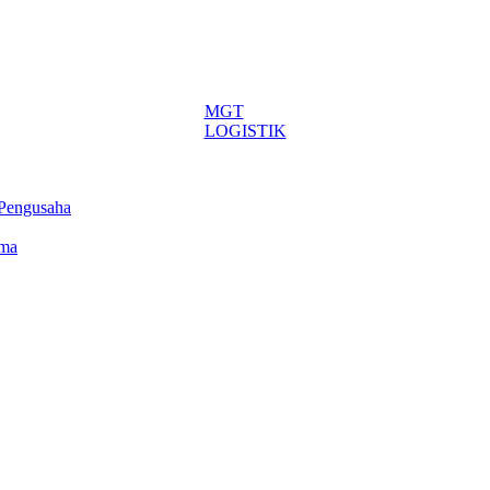
MGT
LOGISTIK
 Pengusaha
ima