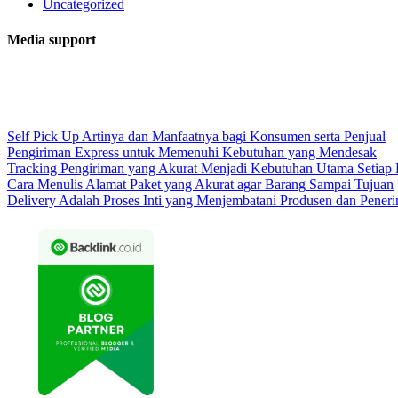
Uncategorized
Media support
Self Pick Up Artinya dan Manfaatnya bagi Konsumen serta Penjual
Pengiriman Express untuk Memenuhi Kebutuhan yang Mendesak
Tracking Pengiriman yang Akurat Menjadi Kebutuhan Utama Setiap
Cara Menulis Alamat Paket yang Akurat agar Barang Sampai Tujuan
Delivery Adalah Proses Inti yang Menjembatani Produsen dan Pener