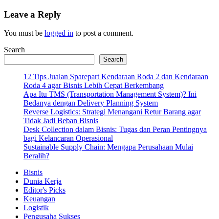
Leave a Reply
You must be
logged in
to post a comment.
Search
Search
12 Tips Jualan Sparepart Kendaraan Roda 2 dan Kendaraan
Roda 4 agar Bisnis Lebih Cepat Berkembang
Apa Itu TMS (Transportation Management System)? Ini
Bedanya dengan Delivery Planning System
Reverse Logistics: Strategi Menangani Retur Barang agar
Tidak Jadi Beban Bisnis
Desk Collection dalam Bisnis: Tugas dan Peran Pentingnya
bagi Kelancaran Operasional
Sustainable Supply Chain: Mengapa Perusahaan Mulai
Beralih?
Bisnis
Dunia Kerja
Editor's Picks
Keuangan
Logistik
Pengusaha Sukses