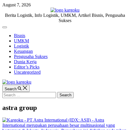
Skip
August 7, 2026
to
content
KARGOKU.ID
Berita Logistik, Info Logistik, UMKM, Artikel Bisnis, Pengusaha
Sukses
Off
Canvas
Bisnis
UMKM
Logistik
Keuangan
Pengusaha Sukses
Dunia Kerja
Editor’s Picks
Uncategorized
Search
Search
for:
astra group