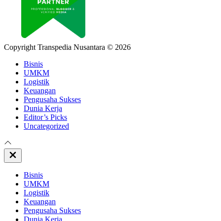
Copyright Transpedia Nusantara © 2026
Bisnis
UMKM
Logistik
Keuangan
Pengusaha Sukses
Dunia Kerja
Editor’s Picks
Uncategorized
Close
Off
Canvas
Bisnis
UMKM
Logistik
Keuangan
Pengusaha Sukses
Dunia Kerja