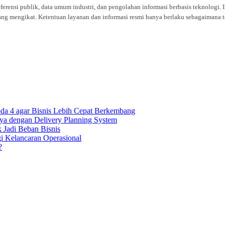
eferensi publik, data umum industri, dan pengolahan informasi berbasis teknolog
ng mengikat. Ketentuan layanan dan informasi resmi hanya berlaku sebagaimana te
oda 4 agar Bisnis Lebih Cepat Berkembang
ya dengan Delivery Planning System
k Jadi Beban Bisnis
gi Kelancaran Operasional
?