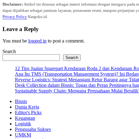
Disclaimer:
Artikel ini disusun sebagai materi informasi dengan mengacu pada r
dapat dijadikan sebagai jaminan layanan, penawaran resmi, maupun perjanjian ya
Privacy Policy
Kargoku.id.
Leave a Reply
You must be
logged in
to post a comment.
Search
Search
12 Tips Jualan Sparepart Kendaraan Roda 2 dan Kendaraan R
Apa Itu TMS (Transportation Management System)? Ini Bedan
Reverse Logistics: Strategi Menangani Retur Barang agar Tida
Desk Collection dalam Bisnis: Tugas dan Peran Pentingnya ba
Sustainable Supply Chain: Mengapa Perusahaan Mulai Beralih
Bisnis
Dunia Kerja
Editor's Picks
Keuangan
Logistik
Pengusaha Sukses
UMKM