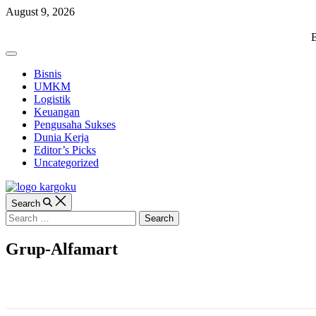
Skip
August 9, 2026
to
content
KARGOKU.ID
B
Off
Canvas
Bisnis
UMKM
Logistik
Keuangan
Pengusaha Sukses
Dunia Kerja
Editor’s Picks
Uncategorized
Search
Search
for:
Grup-Alfamart