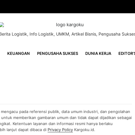
Berita Logistik, Info Logistik, UMKM, Artikel Bisnis, Pengusaha Sukse
KEUANGAN
PENGUSAHA SUKSES
DUNIA KERJA
EDITOR’
n mengacu pada referensi publik, data umum industri, dan pengolahan
uan untuk memberikan gambaran umum dan tidak dapat dijadikan sebagai
gikat. Ketentuan layanan dan informasi resmi hanya berlaku
ih lanjut dapat dibaca di
Privacy Policy
Kargoku.id.