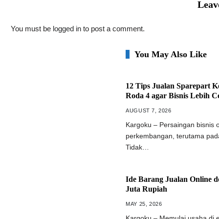
Leav
You must be
logged in
to post a comment.
You May Also Like
12 Tips Jualan Sparepart 
Roda 4 agar Bisnis Lebih 
AUGUST 7, 2026
Kargoku – Persaingan bisnis o
perkembangan, terutama pad
Tidak…
Ide Barang Jualan Online 
Juta Rupiah
MAY 25, 2026
Kargoku – Memulai usaha di era