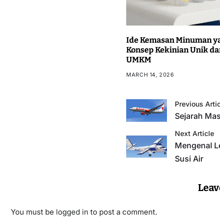
Ide Kemasan Minuman ya
Konsep Kekinian Unik da
UMKM
MARCH 14, 2026
Previous Arti
Sejarah Mas
Next Article
Mengenal L
Susi Air
Leav
You must be
logged in
to post a comment.