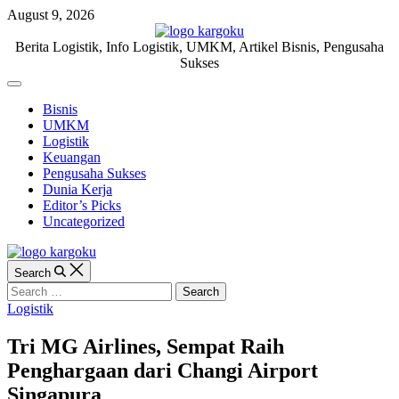
Skip
August 9, 2026
to
content
KARGOKU.ID
Berita Logistik, Info Logistik, UMKM, Artikel Bisnis, Pengusaha
Sukses
Off
Canvas
Bisnis
UMKM
Logistik
Keuangan
Pengusaha Sukses
Dunia Kerja
Editor’s Picks
Uncategorized
Search
Search
for:
Categories
Logistik
Tri MG Airlines, Sempat Raih
Penghargaan dari Changi Airport
Singapura