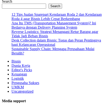
Search
Search
12 Tips Jualan Sparepart Kendaraan Roda 2 dan Kendaraan
Roda 4 agar Bisnis Lebih Cepat Berkembang
Apa Itu TMS (Transportation Management System)? Ini
Bedanya dengan Delivery Planning System
Reverse Logistics: Strategi Menangani Retur Barang agar
Tidak Jadi Beban Bisnis
Desk Collection dalam Bisnis: Tugas dan Peran Pentingnya
bagi Kelancaran Operasional
Sustainable Supply Chain: Mengapa Perusahaan Mulai
Beralih?
Bisnis
Dunia Kerja
Editor's Picks
Keuangan
Logistik
Pengusaha Sukses
UMKM
Uncategorized
Media support