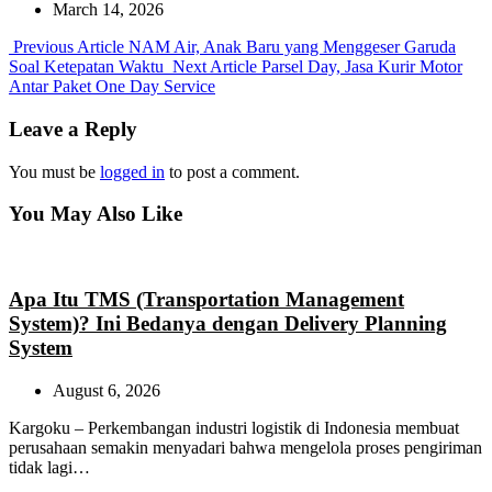
March 14, 2026
Previous
Previous Article
NAM Air, Anak Baru yang Menggeser Garuda
Post:
Next
Soal Ketepatan Waktu
Next Article
Parsel Day, Jasa Kurir Motor
Post:
Antar Paket One Day Service
Leave a Reply
You must be
logged in
to post a comment.
You May Also Like
Apa Itu TMS (Transportation Management
System)? Ini Bedanya dengan Delivery Planning
System
August 6, 2026
Kargoku – Perkembangan industri logistik di Indonesia membuat
perusahaan semakin menyadari bahwa mengelola proses pengiriman
tidak lagi…