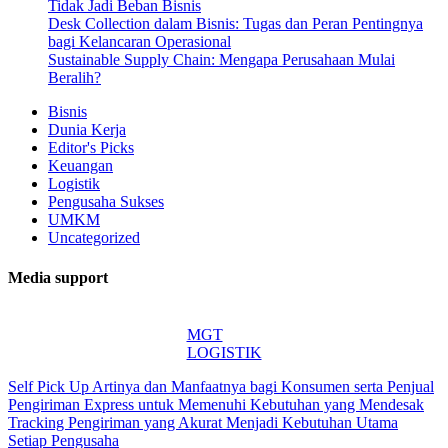
Tidak Jadi Beban Bisnis
Desk Collection dalam Bisnis: Tugas dan Peran Pentingnya
bagi Kelancaran Operasional
Sustainable Supply Chain: Mengapa Perusahaan Mulai
Beralih?
Bisnis
Dunia Kerja
Editor's Picks
Keuangan
Logistik
Pengusaha Sukses
UMKM
Uncategorized
Media support
MGT
LOGISTIK
Self Pick Up Artinya dan Manfaatnya bagi Konsumen serta Penjual
Pengiriman Express untuk Memenuhi Kebutuhan yang Mendesak
Tracking Pengiriman yang Akurat Menjadi Kebutuhan Utama
Setiap Pengusaha