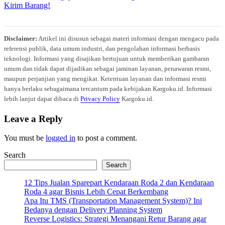
Disclaimer:
Artikel ini disusun sebagai materi informasi dengan mengacu pada
referensi publik, data umum industri, dan pengolahan informasi berbasis
teknologi. Informasi yang disajikan bertujuan untuk memberikan gambaran
umum dan tidak dapat dijadikan sebagai jaminan layanan, penawaran resmi,
maupun perjanjian yang mengikat. Ketentuan layanan dan informasi resmi
hanya berlaku sebagaimana tercantum pada kebijakan Kargoku.id. Informasi
lebih lanjut dapat dibaca di
Privacy Policy
Kargoku.id.
Leave a Reply
You must be
logged in
to post a comment.
Search
Search
12 Tips Jualan Sparepart Kendaraan Roda 2 dan Kendaraan
Roda 4 agar Bisnis Lebih Cepat Berkembang
Apa Itu TMS (Transportation Management System)? Ini
Bedanya dengan Delivery Planning System
Reverse Logistics: Strategi Menangani Retur Barang agar