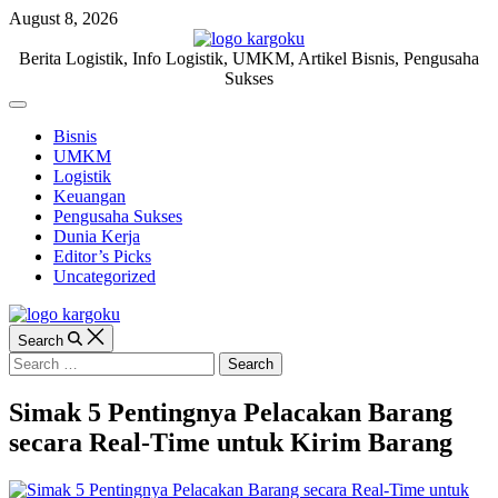
Skip
August 8, 2026
to
content
KARGOKU.ID
Berita Logistik, Info Logistik, UMKM, Artikel Bisnis, Pengusaha
Sukses
Off
Canvas
Bisnis
UMKM
Logistik
Keuangan
Pengusaha Sukses
Dunia Kerja
Editor’s Picks
Uncategorized
Search
Search
for:
Simak 5 Pentingnya Pelacakan Barang
secara Real-Time untuk Kirim Barang