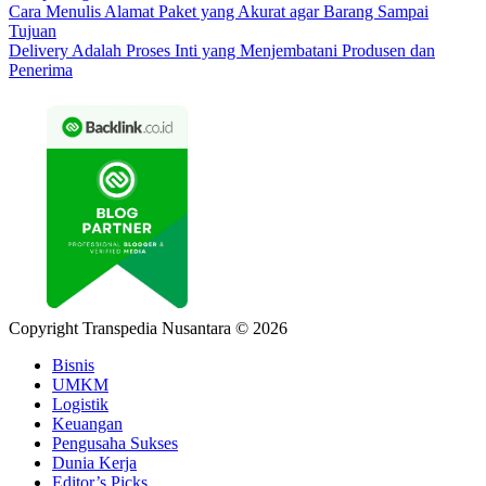
Cara Menulis Alamat Paket yang Akurat agar Barang Sampai
Tujuan
Delivery Adalah Proses Inti yang Menjembatani Produsen dan
Penerima
Copyright Transpedia Nusantara © 2026
Bisnis
UMKM
Logistik
Keuangan
Pengusaha Sukses
Dunia Kerja
Editor’s Picks