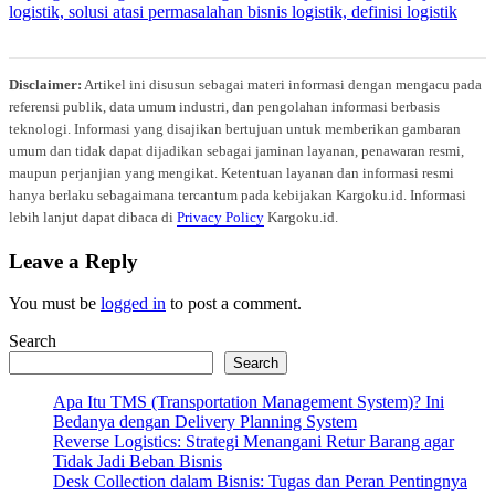
Disclaimer:
Artikel ini disusun sebagai materi informasi dengan mengacu pada
referensi publik, data umum industri, dan pengolahan informasi berbasis
teknologi. Informasi yang disajikan bertujuan untuk memberikan gambaran
umum dan tidak dapat dijadikan sebagai jaminan layanan, penawaran resmi,
maupun perjanjian yang mengikat. Ketentuan layanan dan informasi resmi
hanya berlaku sebagaimana tercantum pada kebijakan Kargoku.id. Informasi
lebih lanjut dapat dibaca di
Privacy Policy
Kargoku.id.
Leave a Reply
You must be
logged in
to post a comment.
Search
Search
Apa Itu TMS (Transportation Management System)? Ini
Bedanya dengan Delivery Planning System
Reverse Logistics: Strategi Menangani Retur Barang agar
Tidak Jadi Beban Bisnis
Desk Collection dalam Bisnis: Tugas dan Peran Pentingnya