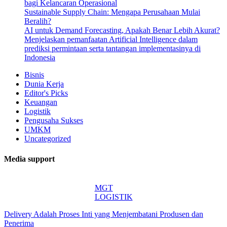
bagi Kelancaran Operasional
Sustainable Supply Chain: Mengapa Perusahaan Mulai
Beralih?
AI untuk Demand Forecasting, Apakah Benar Lebih Akurat?
Menjelaskan pemanfaatan Artificial Intelligence dalam
prediksi permintaan serta tantangan implementasinya di
Indonesia
Bisnis
Dunia Kerja
Editor's Picks
Keuangan
Logistik
Pengusaha Sukses
UMKM
Uncategorized
Media support
MGT
LOGISTIK
Delivery Adalah Proses Inti yang Menjembatani Produsen dan
Penerima