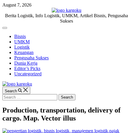
Skip
August 7, 2026
to
content
KARGOKU.ID
Berita Logistik, Info Logistik, UMKM, Artikel Bisnis, Pengusaha
Sukses
Off
Canvas
Bisnis
UMKM
Logistik
Keuangan
Pengusaha Sukses
Dunia Kerja
Editor’s Picks
Uncategorized
Search
Search
for:
Production, transportation, delivery of
cargo. Map. Vector illus