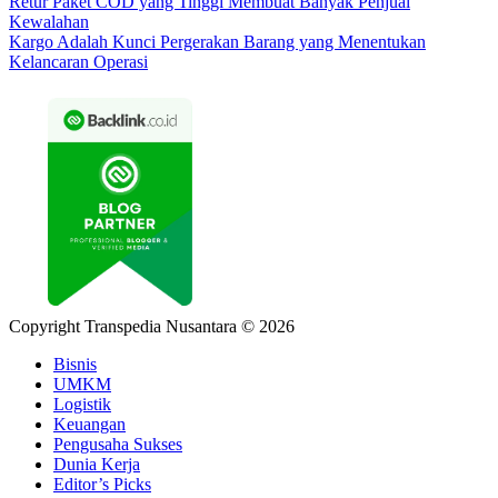
Retur Paket COD yang Tinggi Membuat Banyak Penjual
Kewalahan
Kargo Adalah Kunci Pergerakan Barang yang Menentukan
Kelancaran Operasi
Copyright Transpedia Nusantara © 2026
Bisnis
UMKM
Logistik
Keuangan
Pengusaha Sukses
Dunia Kerja
Editor’s Picks