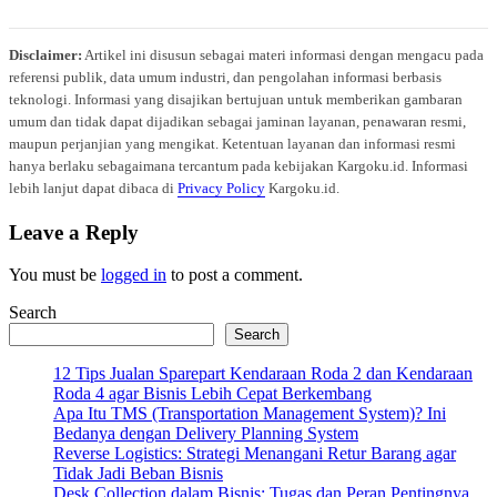
Disclaimer:
Artikel ini disusun sebagai materi informasi dengan mengacu pada
referensi publik, data umum industri, dan pengolahan informasi berbasis
teknologi. Informasi yang disajikan bertujuan untuk memberikan gambaran
umum dan tidak dapat dijadikan sebagai jaminan layanan, penawaran resmi,
maupun perjanjian yang mengikat. Ketentuan layanan dan informasi resmi
hanya berlaku sebagaimana tercantum pada kebijakan Kargoku.id. Informasi
lebih lanjut dapat dibaca di
Privacy Policy
Kargoku.id.
Leave a Reply
You must be
logged in
to post a comment.
Search
Search
12 Tips Jualan Sparepart Kendaraan Roda 2 dan Kendaraan
Roda 4 agar Bisnis Lebih Cepat Berkembang
Apa Itu TMS (Transportation Management System)? Ini
Bedanya dengan Delivery Planning System
Reverse Logistics: Strategi Menangani Retur Barang agar
Tidak Jadi Beban Bisnis
Desk Collection dalam Bisnis: Tugas dan Peran Pentingnya