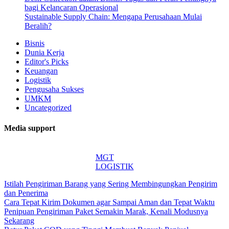
bagi Kelancaran Operasional
Sustainable Supply Chain: Mengapa Perusahaan Mulai
Beralih?
Bisnis
Dunia Kerja
Editor's Picks
Keuangan
Logistik
Pengusaha Sukses
UMKM
Uncategorized
Media support
MGT
LOGISTIK
Istilah Pengiriman Barang yang Sering Membingungkan Pengirim
dan Penerima
Cara Tepat Kirim Dokumen agar Sampai Aman dan Tepat Waktu
Penipuan Pengiriman Paket Semakin Marak, Kenali Modusnya
Sekarang