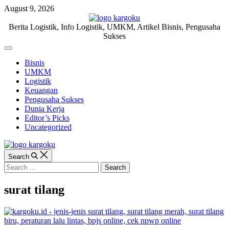
Skip
August 9, 2026
to
content
KARGOKU.ID
Berita Logistik, Info Logistik, UMKM, Artikel Bisnis, Pengusaha
Sukses
Off
Canvas
Bisnis
UMKM
Logistik
Keuangan
Pengusaha Sukses
Dunia Kerja
Editor’s Picks
Uncategorized
Search
Search
for:
surat tilang