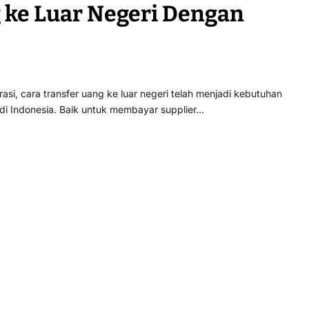
 ke Luar Negeri Dengan
si, cara transfer uang ke luar negeri telah menjadi kebutuhan
di Indonesia. Baik untuk membayar supplier…