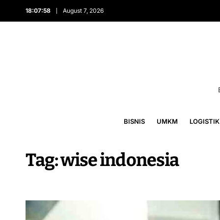
18:07:58
August 7, 2026
BISNIS
UMKM
LOGISTIK
Tag:
wise indonesia