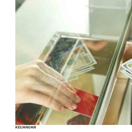
KEUANGAN