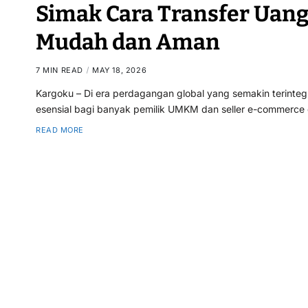
Simak Cara Transfer Uang
Mudah dan Aman
7 MIN READ
MAY 18, 2026
Kargoku – Di era perdagangan global yang semakin terintegra
esensial bagi banyak pemilik UMKM dan seller e-commerce 
READ MORE