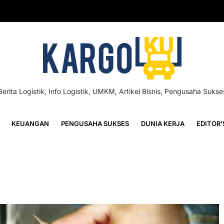
Berita Logistik, Info Logistik, UMKM, Artikel Bisnis, Pengusaha Sukse
KEUANGAN
PENGUSAHA SUKSES
DUNIA KERJA
EDITOR’