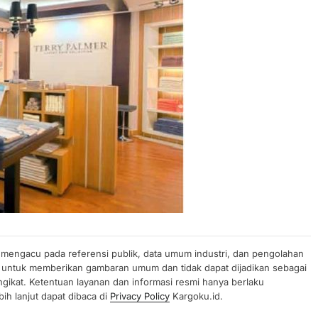
n mengacu pada referensi publik, data umum industri, dan pengolahan
uan untuk memberikan gambaran umum dan tidak dapat dijadikan sebagai
gikat. Ketentuan layanan dan informasi resmi hanya berlaku
ih lanjut dapat dibaca di
Privacy Policy
Kargoku.id.