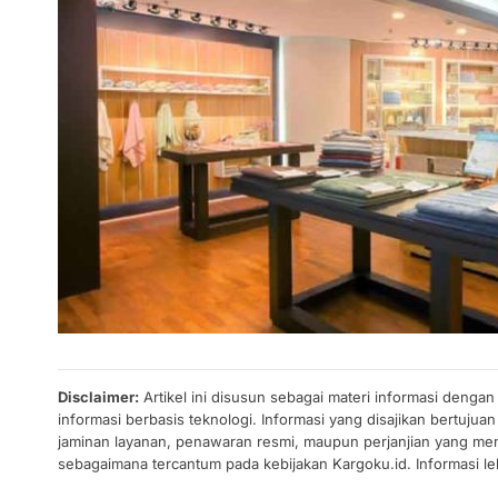
Disclaimer:
Artikel ini disusun sebagai materi informasi denga
informasi berbasis teknologi. Informasi yang disajikan bertuj
jaminan layanan, penawaran resmi, maupun perjanjian yang men
sebagaimana tercantum pada kebijakan Kargoku.id. Informasi leb