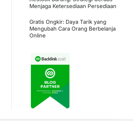
Menjaga Ketersediaan Persediaan
Gratis Ongkir: Daya Tarik yang
Mengubah Cara Orang Berbelanja
Online
Pengusaha Sukses
Dunia Kerja
Editor’s Picks
Uncategorized