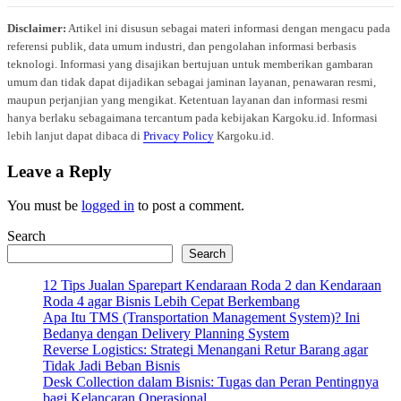
Disclaimer:
Artikel ini disusun sebagai materi informasi dengan mengacu pada
referensi publik, data umum industri, dan pengolahan informasi berbasis
teknologi. Informasi yang disajikan bertujuan untuk memberikan gambaran
umum dan tidak dapat dijadikan sebagai jaminan layanan, penawaran resmi,
maupun perjanjian yang mengikat. Ketentuan layanan dan informasi resmi
hanya berlaku sebagaimana tercantum pada kebijakan Kargoku.id. Informasi
lebih lanjut dapat dibaca di
Privacy Policy
Kargoku.id.
Leave a Reply
You must be
logged in
to post a comment.
Search
Search
12 Tips Jualan Sparepart Kendaraan Roda 2 dan Kendaraan
Roda 4 agar Bisnis Lebih Cepat Berkembang
Apa Itu TMS (Transportation Management System)? Ini
Bedanya dengan Delivery Planning System
Reverse Logistics: Strategi Menangani Retur Barang agar
Tidak Jadi Beban Bisnis
Desk Collection dalam Bisnis: Tugas dan Peran Pentingnya
bagi Kelancaran Operasional