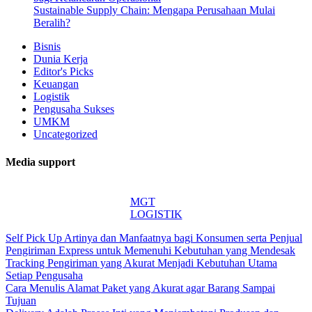
Sustainable Supply Chain: Mengapa Perusahaan Mulai
Beralih?
Bisnis
Dunia Kerja
Editor's Picks
Keuangan
Logistik
Pengusaha Sukses
UMKM
Uncategorized
Media support
MGT
LOGISTIK
Self Pick Up Artinya dan Manfaatnya bagi Konsumen serta Penjual
Pengiriman Express untuk Memenuhi Kebutuhan yang Mendesak
Tracking Pengiriman yang Akurat Menjadi Kebutuhan Utama
Setiap Pengusaha
Cara Menulis Alamat Paket yang Akurat agar Barang Sampai
Tujuan