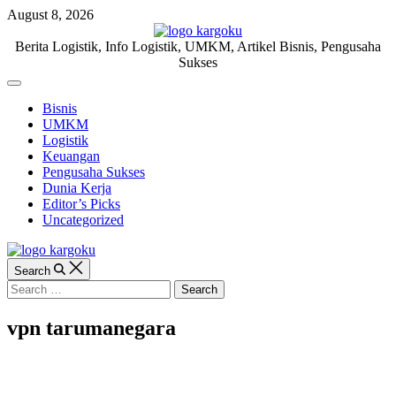
Skip
August 8, 2026
to
content
KARGOKU.ID
Berita Logistik, Info Logistik, UMKM, Artikel Bisnis, Pengusaha
Sukses
Off
Canvas
Bisnis
UMKM
Logistik
Keuangan
Pengusaha Sukses
Dunia Kerja
Editor’s Picks
Uncategorized
Search
Search
for:
vpn tarumanegara