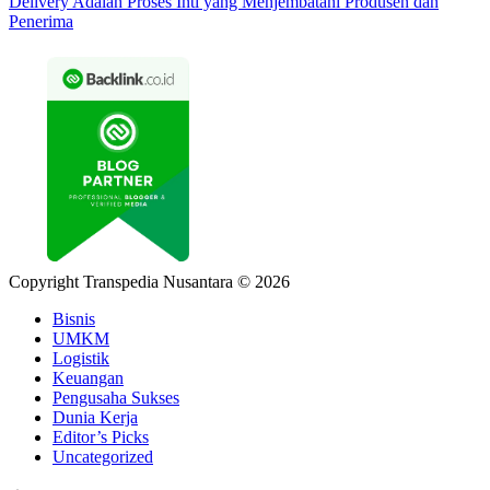
Delivery Adalah Proses Inti yang Menjembatani Produsen dan
Penerima
Copyright Transpedia Nusantara © 2026
Bisnis
UMKM
Logistik
Keuangan
Pengusaha Sukses
Dunia Kerja
Editor’s Picks
Uncategorized