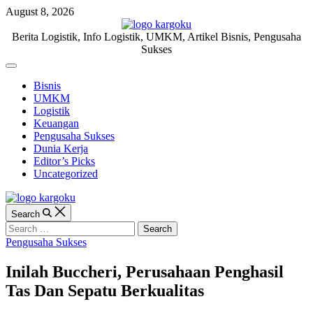
Skip
August 8, 2026
to
content
KARGOKU.ID
Berita Logistik, Info Logistik, UMKM, Artikel Bisnis, Pengusaha
Sukses
Off
Canvas
Bisnis
UMKM
Logistik
Keuangan
Pengusaha Sukses
Dunia Kerja
Editor’s Picks
Uncategorized
Search
Search
for:
Categories
Pengusaha Sukses
Inilah Buccheri, Perusahaan Penghasil
Tas Dan Sepatu Berkualitas