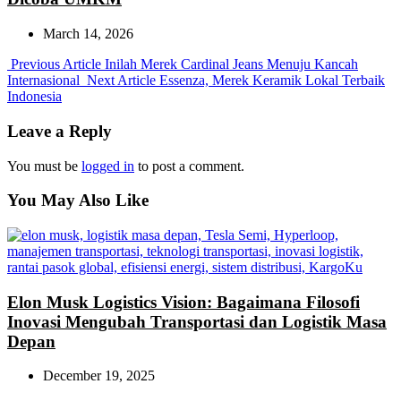
March 14, 2026
Previous
Previous Article
Inilah Merek Cardinal Jeans Menuju Kancah
Post:
Next
Internasional
Next Article
Essenza, Merek Keramik Lokal Terbaik
Post:
Indonesia
Leave a Reply
You must be
logged in
to post a comment.
You May Also Like
Elon Musk Logistics Vision: Bagaimana Filosofi
Inovasi Mengubah Transportasi dan Logistik Masa
Depan
December 19, 2025