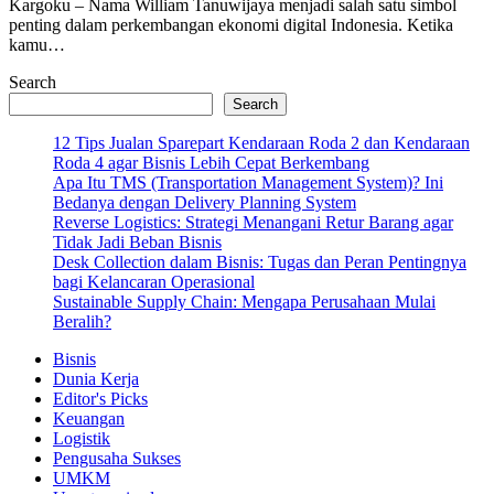
Kargoku – Nama William Tanuwijaya menjadi salah satu simbol
penting dalam perkembangan ekonomi digital Indonesia. Ketika
kamu…
Search
Search
12 Tips Jualan Sparepart Kendaraan Roda 2 dan Kendaraan
Roda 4 agar Bisnis Lebih Cepat Berkembang
Apa Itu TMS (Transportation Management System)? Ini
Bedanya dengan Delivery Planning System
Reverse Logistics: Strategi Menangani Retur Barang agar
Tidak Jadi Beban Bisnis
Desk Collection dalam Bisnis: Tugas dan Peran Pentingnya
bagi Kelancaran Operasional
Sustainable Supply Chain: Mengapa Perusahaan Mulai
Beralih?
Bisnis
Dunia Kerja
Editor's Picks
Keuangan
Logistik
Pengusaha Sukses
UMKM