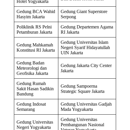
Hotel Yogyakarta
Gedung BCA Wahid
Gedung Giant Superstore
Hasyim Jakarta
Serpong
Poliklinik RS Pelni
Gedung Departemen Agama
Petamburan Jakarta
RI Jakarta
Gedung Universitas Islam
Gedung Mahkamah
Negeri Syarif Hidayatullah
Konstitusi RI Jakarta
UIN Jakarta
Gedung Badan
Gedung Jakarta City Center
Meteorologi dan
Jakarta
Geofisika Jakarta
Gedung Rumah
Gedung Sampoerna
Sakit Hasan Sadikin
Strategic Square Jakarta
Bandung
Gedung Indosat
Gedung Universitas Gadjah
Semarang
Mada Yogyakarta
Gedung Universitas
Gedung Universitas
Pembangunan Nasional
Negeri Yogyakarta
Veteran Yogyakarta