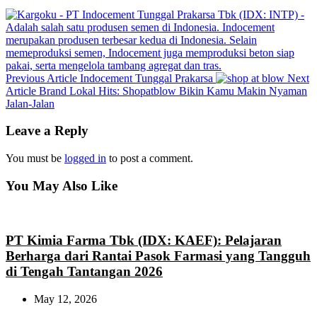
Previous
Previous Article
Indocement Tunggal Prakarsa
Next
Next
Post:
Article
Brand Lokal Hits: Shopatblow Bikin Kamu Makin Nyaman
Post:
Jalan-Jalan
Leave a Reply
You must be
logged in
to post a comment.
You May Also Like
PT Kimia Farma Tbk (IDX: KAEF): Pelajaran
Berharga dari Rantai Pasok Farmasi yang Tangguh
di Tengah Tantangan 2026
May 12, 2026