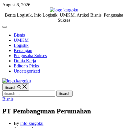
Skip
August 8, 2026
to
content
KARGOKU.ID
Berita Logistik, Info Logistik, UMKM, Artikel Bisnis, Pengusaha
Sukses
Off
Canvas
Bisnis
UMKM
Logistik
Keuangan
Pengusaha Sukses
Dunia Kerja
Editor’s Picks
Uncategorized
Search
Search
for:
Categories
Bisnis
PT Pembangunan Perumahan
By
info kargoku