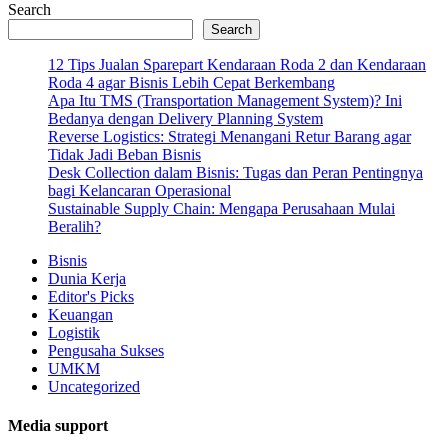
Search
Search
12 Tips Jualan Sparepart Kendaraan Roda 2 dan Kendaraan
Roda 4 agar Bisnis Lebih Cepat Berkembang
Apa Itu TMS (Transportation Management System)? Ini
Bedanya dengan Delivery Planning System
Reverse Logistics: Strategi Menangani Retur Barang agar
Tidak Jadi Beban Bisnis
Desk Collection dalam Bisnis: Tugas dan Peran Pentingnya
bagi Kelancaran Operasional
Sustainable Supply Chain: Mengapa Perusahaan Mulai
Beralih?
Bisnis
Dunia Kerja
Editor's Picks
Keuangan
Logistik
Pengusaha Sukses
UMKM
Uncategorized
Media support