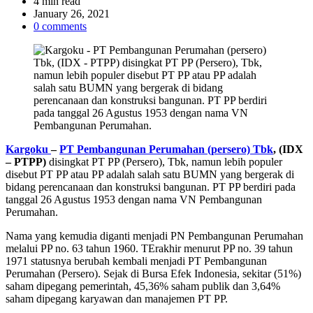
Estimated
4 min read
read
January 26, 2021
time
0 comments
Kargoku
–
PT Pembangunan Perumahan (persero) Tbk
, (IDX
– PTPP)
disingkat PT PP (Persero), Tbk, namun lebih populer
disebut PT PP atau PP adalah salah satu BUMN yang bergerak di
bidang perencanaan dan konstruksi bangunan. PT PP berdiri pada
tanggal 26 Agustus 1953 dengan nama VN Pembangunan
Perumahan.
Nama yang kemudia diganti menjadi PN Pembangunan Perumahan
melalui PP no. 63 tahun 1960. TErakhir menurut PP no. 39 tahun
1971 statusnya berubah kembali menjadi PT Pembangunan
Perumahan (Persero). Sejak di Bursa Efek Indonesia, sekitar (51%)
saham dipegang pemerintah, 45,36% saham publik dan 3,64%
saham dipegang karyawan dan manajemen PT PP.