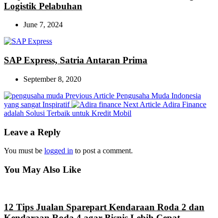
Logistik Pelabuhan
June 7, 2024
SAP Express, Satria Antaran Prima
September 8, 2020
Previous
Previous Article
Pengusaha Muda Indonesia
Post:
Next
yang sangat Inspiratif
Next Article
Adira Finance
Post:
adalah Solusi Terbaik untuk Kredit Mobil
Leave a Reply
You must be
logged in
to post a comment.
You May Also Like
12 Tips Jualan Sparepart Kendaraan Roda 2 dan
Kendaraan Roda 4 agar Bisnis Lebih Cepat