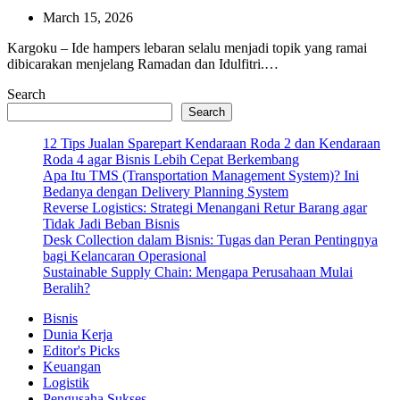
March 15, 2026
Kargoku – Ide hampers lebaran selalu menjadi topik yang ramai
dibicarakan menjelang Ramadan dan Idulfitri.…
Search
Search
12 Tips Jualan Sparepart Kendaraan Roda 2 dan Kendaraan
Roda 4 agar Bisnis Lebih Cepat Berkembang
Apa Itu TMS (Transportation Management System)? Ini
Bedanya dengan Delivery Planning System
Reverse Logistics: Strategi Menangani Retur Barang agar
Tidak Jadi Beban Bisnis
Desk Collection dalam Bisnis: Tugas dan Peran Pentingnya
bagi Kelancaran Operasional
Sustainable Supply Chain: Mengapa Perusahaan Mulai
Beralih?
Bisnis
Dunia Kerja
Editor's Picks
Keuangan
Logistik
Pengusaha Sukses