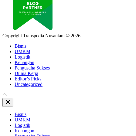
Copyright Transpedia Nusantara © 2026
Bisnis
UMKM
Logistik
Keuangan
Pengusaha Sukses
Dunia Kerja
Editor’s Picks
Uncategorized
Close
Off
Canvas
Bisnis
UMKM
Logistik
Keuangan