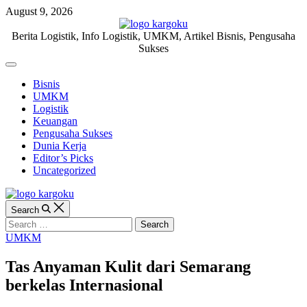
Skip
August 9, 2026
to
content
KARGOKU.ID
Berita Logistik, Info Logistik, UMKM, Artikel Bisnis, Pengusaha
Sukses
Off
Canvas
Bisnis
UMKM
Logistik
Keuangan
Pengusaha Sukses
Dunia Kerja
Editor’s Picks
Uncategorized
Search
Search
for:
Categories
UMKM
Tas Anyaman Kulit dari Semarang
berkelas Internasional