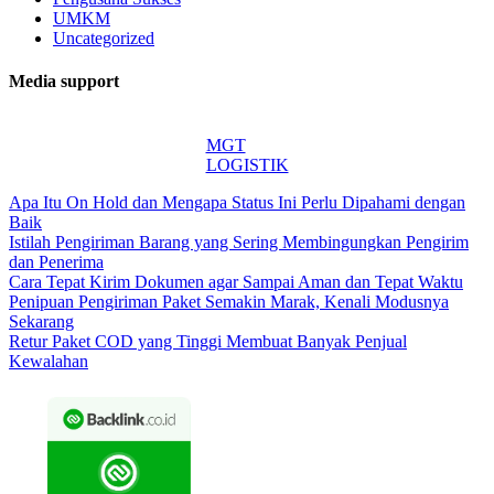
UMKM
Uncategorized
Media support
MGT
LOGISTIK
Apa Itu On Hold dan Mengapa Status Ini Perlu Dipahami dengan
Baik
Istilah Pengiriman Barang yang Sering Membingungkan Pengirim
dan Penerima
Cara Tepat Kirim Dokumen agar Sampai Aman dan Tepat Waktu
Penipuan Pengiriman Paket Semakin Marak, Kenali Modusnya
Sekarang
Retur Paket COD yang Tinggi Membuat Banyak Penjual
Kewalahan