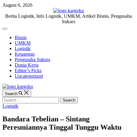
Skip
August 6, 2026
to
content
KARGOKU.ID
Berita Logistik, Info Logistik, UMKM, Artikel Bisnis, Pengusaha
Sukses
Off
Canvas
Bisnis
UMKM
Logistik
Keuangan
Pengusaha Sukses
Dunia Kerja
Editor’s Picks
Uncategorized
Search
Search
for:
Categories
Logistik
Bandara Tebelian – Sintang
Peresmiannya Tinggal Tunggu Waktu