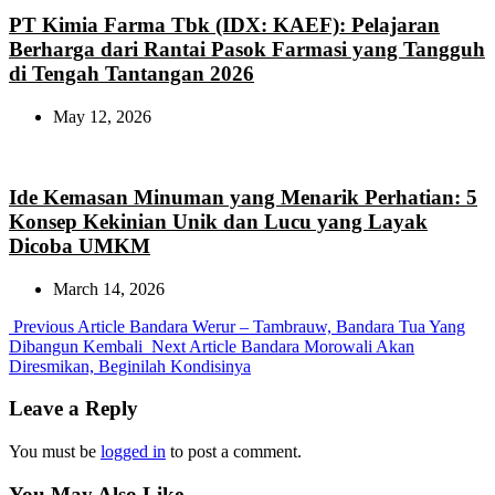
PT Kimia Farma Tbk (IDX: KAEF): Pelajaran
Berharga dari Rantai Pasok Farmasi yang Tangguh
di Tengah Tantangan 2026
May 12, 2026
Ide Kemasan Minuman yang Menarik Perhatian: 5
Konsep Kekinian Unik dan Lucu yang Layak
Dicoba UMKM
March 14, 2026
Previous
Previous Article
Bandara Werur – Tambrauw, Bandara Tua Yang
Post:
Next
Dibangun Kembali
Next Article
Bandara Morowali Akan
Post:
Diresmikan, Beginilah Kondisinya
Leave a Reply
You must be
logged in
to post a comment.
You May Also Like