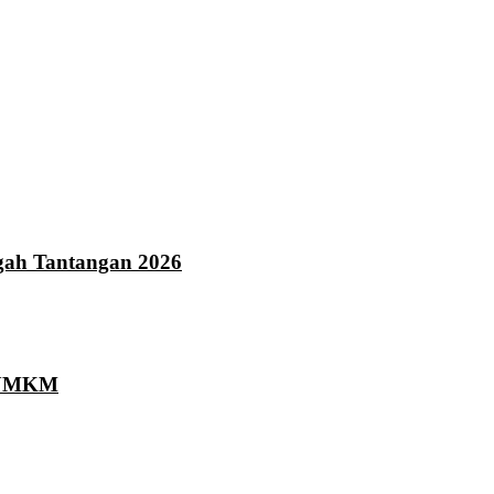
gah Tantangan 2026
a UMKM