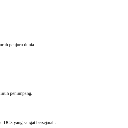
uruh penjuru dunia.
eluruh penumpang.
t DC3 yang sangat bersejarah.