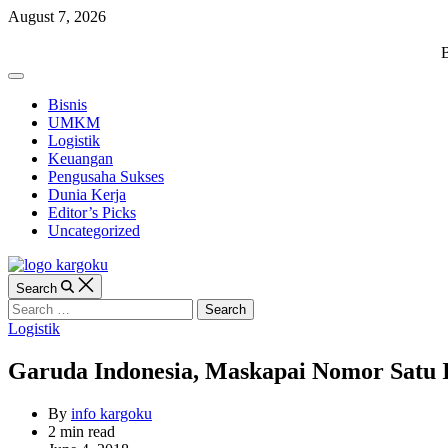
Skip
August 7, 2026
to
content
KARGOKU.ID
B
Off
Canvas
Bisnis
UMKM
Logistik
Keuangan
Pengusaha Sukses
Dunia Kerja
Editor’s Picks
Uncategorized
Search
Search
for:
Categories
Logistik
Garuda Indonesia, Maskapai Nomor Satu 
By
info kargoku
Estimated
2 min read