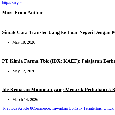
http://kargoku.id
More From Author
Simak Cara Transfer Uang ke Luar Negeri Dengan
May 18, 2026
PT Kimia Farma Tbk (IDX: KAEF): Pelajaran Berha
May 12, 2026
Ide Kemasan Minuman yang Menarik Perhatian: 5
March 14, 2026
Previous
Previous Article
8Commerce, Tawarkan Logistik Terintegrasi Untu
Post: