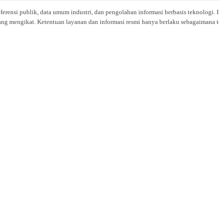
eferensi publik, data umum industri, dan pengolahan informasi berbasis teknolog
ng mengikat. Ketentuan layanan dan informasi resmi hanya berlaku sebagaimana te