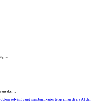
 lagi…
rtransaksi…