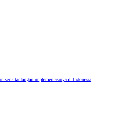
n serta tantangan implementasinya di Indonesia