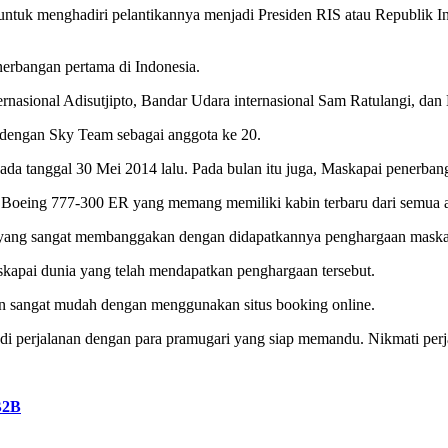
untuk menghadiri pelantikannya menjadi Presiden RIS atau Republik In
nerbangan pertama di Indonesia.
rnasional Adisutjipto, Bandar Udara internasional Sam Ratulangi, dan
i dengan Sky Team sebagai anggota ke 20.
ada tanggal 30 Mei 2014 lalu. Pada bulan itu juga, Maskapai penerba
 Boeing 777-300 ER yang memang memiliki kabin terbaru dari semua a
i yang sangat membanggakan dengan didapatkannya penghargaan maskap
kapai dunia yang telah mendapatkan penghargaan tersebut.
an sangat mudah dengan menggunakan situs booking online.
i perjalanan dengan para pramugari yang siap memandu. Nikmati perja
B2B