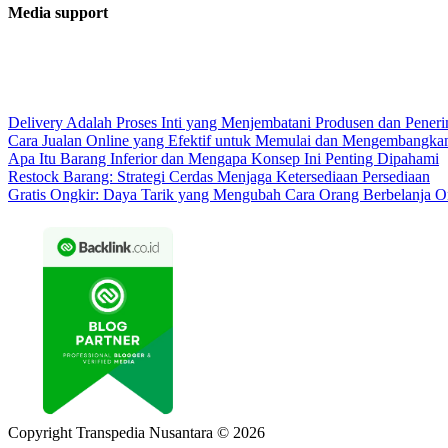
Media support
Delivery Adalah Proses Inti yang Menjembatani Produsen dan Pener
Cara Jualan Online yang Efektif untuk Memulai dan Mengembangka
Apa Itu Barang Inferior dan Mengapa Konsep Ini Penting Dipahami
Restock Barang: Strategi Cerdas Menjaga Ketersediaan Persediaan
Gratis Ongkir: Daya Tarik yang Mengubah Cara Orang Berbelanja O
Copyright Transpedia Nusantara © 2026