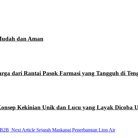
 Mudah dan Aman
rga dari Rantai Pasok Farmasi yang Tangguh di Ten
 Konsep Kekinian Unik dan Lucu yang Layak Dicob
Next
k B2B
Next Article
Sejarah Maskapai Penerbangan Lion Air
Post: