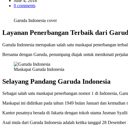
read
June 4, 2018
time
0 comments
Garuda Indonesia cover
Layanan Penerbangan Terbaik dari Garud
Garuda Indonesia merupakan salah satu maskapai penerbangan terbaik
Bersama dengan Garuda, penumpang diajak untuk menikmati perjalan
Maskapai Garuda Indonesia
Selayang Pandang Garuda Indonesia
Sebagai salah satu maskapai penerbangan nomor 1 di Indonesia, Gar
Maskapai ini didirikan pada tahun 1949 bulan Januari dan kemudian 
Kantor pusatnya berada di Jakarta dengan tokoh utama Jusman Syafi
Asal mula dari Garuda Indonesia adalah ketika tanggal 28 Desembe