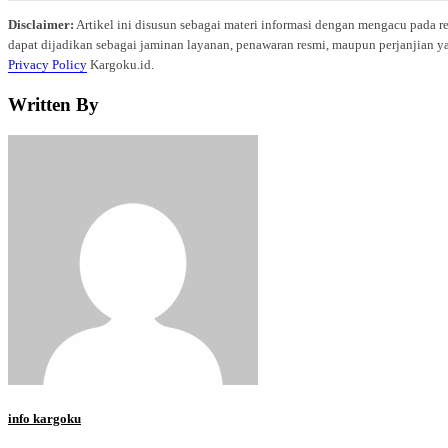
Disclaimer:
Artikel ini disusun sebagai materi informasi dengan mengacu pada r
dapat dijadikan sebagai jaminan layanan, penawaran resmi, maupun perjanjian ya
Privacy Policy
Kargoku.id.
Written By
info kargoku