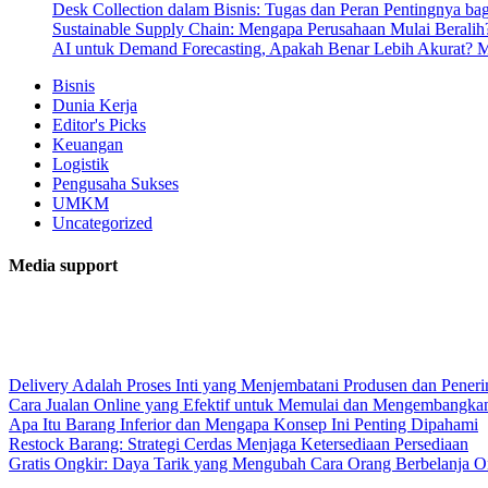
Desk Collection dalam Bisnis: Tugas dan Peran Pentingnya ba
Sustainable Supply Chain: Mengapa Perusahaan Mulai Beralih
AI untuk Demand Forecasting, Apakah Benar Lebih Akurat? Menj
Bisnis
Dunia Kerja
Editor's Picks
Keuangan
Logistik
Pengusaha Sukses
UMKM
Uncategorized
Media support
Delivery Adalah Proses Inti yang Menjembatani Produsen dan Pener
Cara Jualan Online yang Efektif untuk Memulai dan Mengembangka
Apa Itu Barang Inferior dan Mengapa Konsep Ini Penting Dipahami
Restock Barang: Strategi Cerdas Menjaga Ketersediaan Persediaan
Gratis Ongkir: Daya Tarik yang Mengubah Cara Orang Berbelanja O