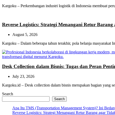
Kargoku – Perkembangan industri logistik di Indonesia membuat pe
Reverse Logistics: Strategi Menangani Retur Barang
August 5, 2026
Kargoku – Dalam beberapa tahun terakhir, pola belanja masyarakat
Desk Collection dalam Bisnis: Tugas dan Peran Pent
July 23, 2026
Kargoku.id – Desk collection dalam bisnis merupakan bagian yang se
Search
Search
Apa Itu TMS (Transportation Management System)? Ini Bedan
Reverse Logistics: Strategi Menangani Retur Barang agar Tida