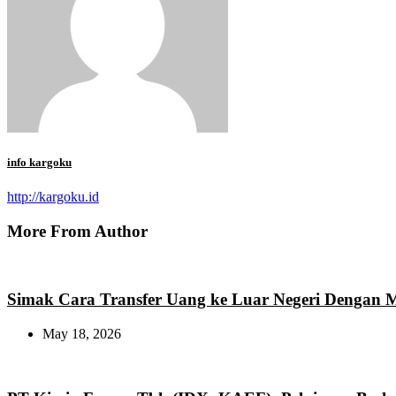
info kargoku
http://kargoku.id
More From Author
Simak Cara Transfer Uang ke Luar Negeri Dengan
May 18, 2026