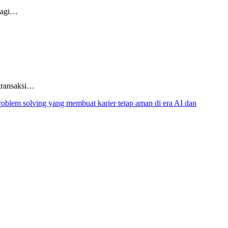
 lagi…
rtransaksi…