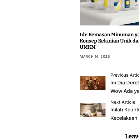
Ide Kemasan Minuman ya
Konsep Kekinian Unik da
UMKM
MARCH 14, 2026
Previous Arti
Ini Dia Dere
Wow Ada ya
Next Article
Inilah Keun
Kecelakaan 
Leav