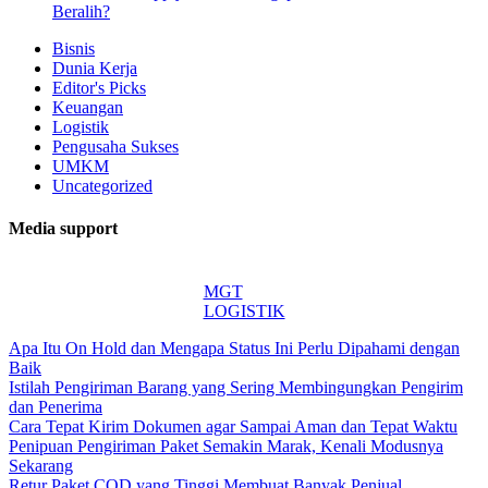
Beralih?
Bisnis
Dunia Kerja
Editor's Picks
Keuangan
Logistik
Pengusaha Sukses
UMKM
Uncategorized
Media support
MGT
LOGISTIK
Apa Itu On Hold dan Mengapa Status Ini Perlu Dipahami dengan
Baik
Istilah Pengiriman Barang yang Sering Membingungkan Pengirim
dan Penerima
Cara Tepat Kirim Dokumen agar Sampai Aman dan Tepat Waktu
Penipuan Pengiriman Paket Semakin Marak, Kenali Modusnya
Sekarang
Retur Paket COD yang Tinggi Membuat Banyak Penjual