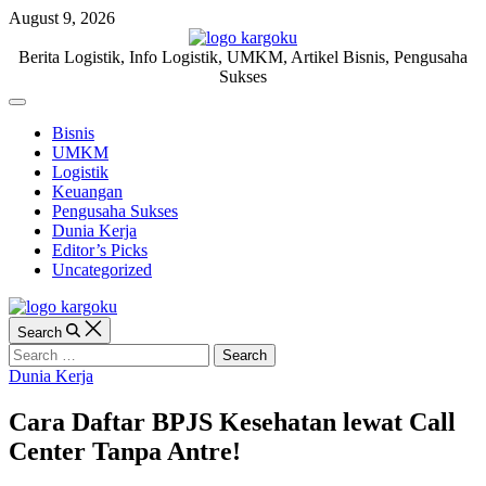
Skip
August 9, 2026
to
content
KARGOKU.ID
Berita Logistik, Info Logistik, UMKM, Artikel Bisnis, Pengusaha
Sukses
Off
Canvas
Bisnis
UMKM
Logistik
Keuangan
Pengusaha Sukses
Dunia Kerja
Editor’s Picks
Uncategorized
Search
Search
for:
Categories
Dunia Kerja
Cara Daftar BPJS Kesehatan lewat Call
Center Tanpa Antre!