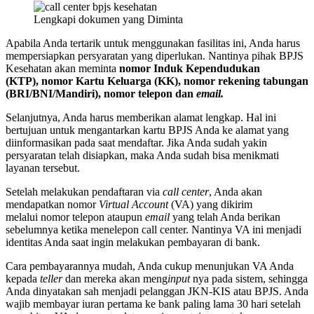
Lengkapi dokumen yang Diminta
Apabila Anda tertarik untuk menggunakan fasilitas ini, Anda harus
mempersiapkan persyaratan yang diperlukan. Nantinya pihak BPJS
Kesehatan akan meminta
nomor Induk Kependudukan
(KTP), nomor Kartu Keluarga (KK), nomor rekening tabungan
(BRI/BNI/Mandiri), nomor telepon dan
email.
Selanjutnya, Anda harus memberikan alamat lengkap. Hal ini
bertujuan untuk mengantarkan kartu BPJS Anda ke alamat yang
diinformasikan pada saat mendaftar. Jika Anda sudah yakin
persyaratan telah disiapkan, maka Anda sudah bisa menikmati
layanan tersebut.
Setelah melakukan pendaftaran via
call center
, Anda akan
mendapatkan nomor
Virtual Account
(VA) yang dikirim
melalui nomor telepon ataupun
email
yang telah Anda berikan
sebelumnya ketika menelepon call center. Nantinya VA ini menjadi
identitas Anda saat ingin melakukan pembayaran di bank.
Cara pembayarannya mudah, Anda cukup menunjukan VA Anda
kepada
teller
dan mereka akan meng
input
nya pada sistem, sehingga
Anda dinyatakan sah menjadi pelanggan JKN-KIS atau BPJS. Anda
wajib membayar iuran pertama ke bank paling lama 30 hari setelah