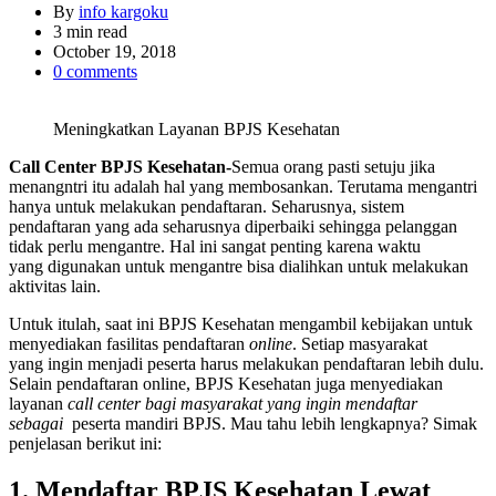
By
info kargoku
Estimated
3 min read
read
October 19, 2018
time
0 comments
Meningkatkan Layanan BPJS Kesehatan
Call Center BPJS Kesehatan-
Semua orang pasti setuju jika
menangntri itu adalah hal yang membosankan. Terutama mengantri
hanya untuk melakukan pendaftaran. Seharusnya, sistem
pendaftaran yang ada seharusnya diperbaiki sehingga pelanggan
tidak perlu mengantre. Hal ini sangat penting karena waktu
yang digunakan untuk mengantre bisa dialihkan untuk melakukan
aktivitas lain.
Untuk itulah, saat ini BPJS Kesehatan mengambil kebijakan untuk
menyediakan fasilitas pendaftaran
online
. Setiap masyarakat
yang ingin menjadi peserta harus melakukan pendaftaran lebih dulu.
Selain pendaftaran online, BPJS Kesehatan juga menyediakan
layanan
call center bagi masyarakat yang ingin mendaftar
sebagai
peserta mandiri BPJS. Mau tahu lebih lengkapnya? Simak
penjelasan berikut ini:
1. Mendaftar BPJS Kesehatan Lewat