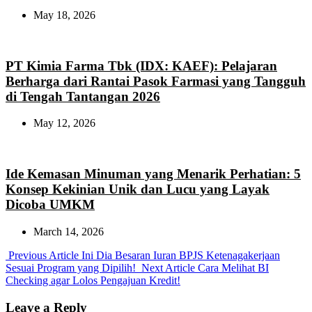
May 18, 2026
PT Kimia Farma Tbk (IDX: KAEF): Pelajaran
Berharga dari Rantai Pasok Farmasi yang Tangguh
di Tengah Tantangan 2026
May 12, 2026
Ide Kemasan Minuman yang Menarik Perhatian: 5
Konsep Kekinian Unik dan Lucu yang Layak
Dicoba UMKM
March 14, 2026
Previous
Previous Article
Ini Dia Besaran Iuran BPJS Ketenagakerjaan
Post:
Next
Sesuai Program yang Dipilih!
Next Article
Cara Melihat BI
Post:
Checking agar Lolos Pengajuan Kredit!
Leave a Reply