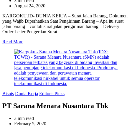
Estimated
3 min read
read
August 24, 2020
time
KARGOKU.ID- DUNIA KERJA – Surat Jalan Barang, Dokumen
yang Wajib Diperhatikan Saat Pengiriman Barang – Apa itu surat
jalan barang – contoh surat jalan pengiriman barang – Delivery
Order Letter Pengertian Surat…
Read More
Categories
Bisnis
Dunia Kerja
Editor's Picks
PT Sarana Menara Nusantara Tbk
Estimated
3 min read
read
February 5, 2020
time