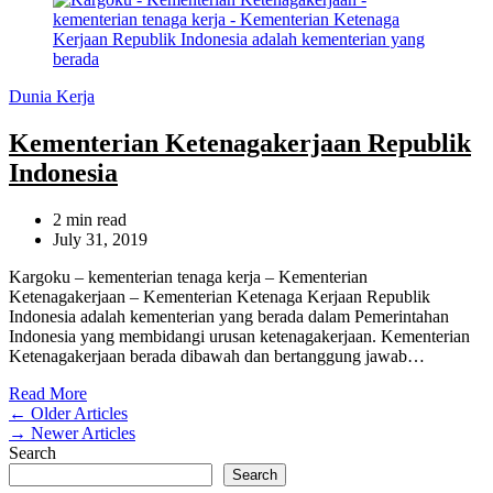
Categories
Dunia Kerja
Kementerian Ketenagakerjaan Republik
Indonesia
Estimated
2 min read
read
July 31, 2019
time
Kargoku – kementerian tenaga kerja – Kementerian
Ketenagakerjaan – Kementerian Ketenaga Kerjaan Republik
Indonesia adalah kementerian yang berada dalam Pemerintahan
Indonesia yang membidangi urusan ketenagakerjaan. Kementerian
Ketenagakerjaan berada dibawah dan bertanggung jawab…
Read More
Posts
←
Older Articles
→
Newer Articles
navigation
Search
Search