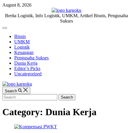
Skip
August 8, 2026
to
content
KARGOKU.ID
Berita Logistik, Info Logistik, UMKM, Artikel Bisnis, Pengusaha
Sukses
Off
Canvas
Bisnis
UMKM
Logistik
Keuangan
Pengusaha Sukses
Dunia Kerja
Editor’s Picks
Uncategorized
Search
Search
for:
Category:
Dunia Kerja