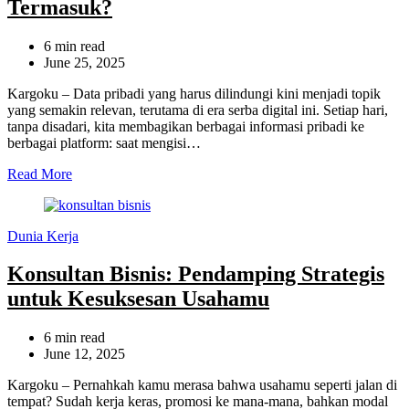
Termasuk?
Estimated
6 min read
read
June 25, 2025
time
Kargoku – Data pribadi yang harus dilindungi kini menjadi topik
yang semakin relevan, terutama di era serba digital ini. Setiap hari,
tanpa disadari, kita membagikan berbagai informasi pribadi ke
berbagai platform: saat mengisi…
Read More
Categories
Dunia Kerja
Konsultan Bisnis: Pendamping Strategis
untuk Kesuksesan Usahamu
Estimated
6 min read
read
June 12, 2025
time
Kargoku – Pernahkah kamu merasa bahwa usahamu seperti jalan di
tempat? Sudah kerja keras, promosi ke mana-mana, bahkan modal