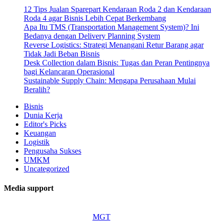
12 Tips Jualan Sparepart Kendaraan Roda 2 dan Kendaraan
Roda 4 agar Bisnis Lebih Cepat Berkembang
Apa Itu TMS (Transportation Management System)? Ini
Bedanya dengan Delivery Planning System
Reverse Logistics: Strategi Menangani Retur Barang agar
Tidak Jadi Beban Bisnis
Desk Collection dalam Bisnis: Tugas dan Peran Pentingnya
bagi Kelancaran Operasional
Sustainable Supply Chain: Mengapa Perusahaan Mulai
Beralih?
Bisnis
Dunia Kerja
Editor's Picks
Keuangan
Logistik
Pengusaha Sukses
UMKM
Uncategorized
Media support
MGT