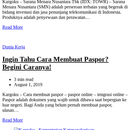
Kargoku – Sarana Menara Nusantara Tbk (IDX: TOWR) – Sarana
Menara Nusantara (SMN) adalah perseroan terbatas yang begerak di
bidang investasi dan jasa penunjang telekomunikasi di Indonesia.
Produknya adalah penyewaan dan perawatan…
Read More
Categories
Dunia Kerja
Ingin Tahu Cara Membuat Paspor?
Begini Caranya!
Estimated
3 min read
read
August 1, 2019
time
Kargoku – Cara membuat paspor – paspor online – imigrasi online –
Paspor adalah dokumen yang wajib untuk dibawa saat bepergian ke
luar negeri. Bagi Anda yang belum pernah membuat paspor,
ulasan…
Read More