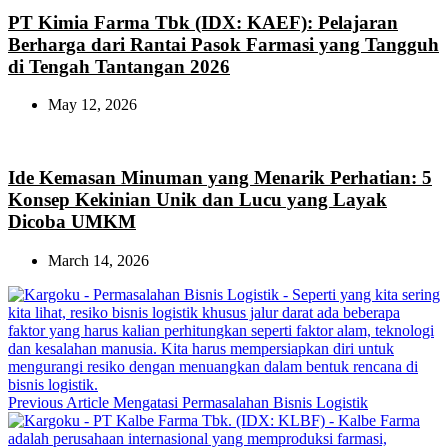
PT Kimia Farma Tbk (IDX: KAEF): Pelajaran
Berharga dari Rantai Pasok Farmasi yang Tangguh
di Tengah Tantangan 2026
May 12, 2026
Ide Kemasan Minuman yang Menarik Perhatian: 5
Konsep Kekinian Unik dan Lucu yang Layak
Dicoba UMKM
March 14, 2026
Previous
Previous Article
Mengatasi Permasalahan Bisnis Logistik
Post: