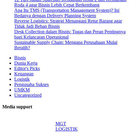
Roda 4 agar Bisnis Lebih Cepat Berkembang
Apa Itu TMS (Transportation Management System)? Ini
Bedanya dengan Delivery Planning System
Reverse Logistics: Strategi Menangani Retur Barang agar
Tidak Jadi Beban Bisnis
Desk Collection dalam Bisnis: Tugas dan Peran Pentingnya
bagi Kelancaran Operasional
Sustainable Supply Chain: Mengapa Perusahaan Mulai
Beralih?
Bisnis
Dunia Kerja
Editor's Picks
Keuangan
Logistik
Pengusaha Sukses
UMKM
Uncategorized
Media support
MGT
LOGISTIK