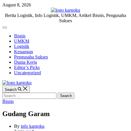
Skip
August 8, 2026
to
content
KARGOKU.ID
Berita Logistik, Info Logistik, UMKM, Artikel Bisnis, Pengusaha
Sukses
Off
Canvas
Bisnis
UMKM
Logistik
Keuangan
Pengusaha Sukses
Dunia Kerja
Editor’s Picks
Uncategorized
Search
Search
for:
Categories
Bisnis
Gudang Garam
By
info kargoku