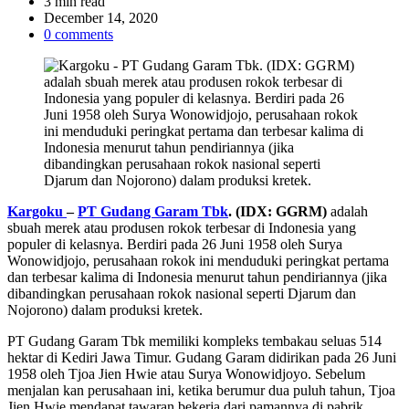
Estimated
3 min read
read
December 14, 2020
time
0 comments
Kargoku
–
PT Gudang Garam Tbk
. (IDX: GGRM)
adalah
sbuah merek atau produsen rokok terbesar di Indonesia yang
populer di kelasnya. Berdiri pada 26 Juni 1958 oleh Surya
Wonowidjojo, perusahaan rokok ini menduduki peringkat pertama
dan terbesar kalima di Indonesia menurut tahun pendiriannya (jika
dibandingkan perusahaan rokok nasional seperti Djarum dan
Nojorono) dalam produksi kretek.
PT Gudang Garam Tbk memiliki kompleks tembakau seluas 514
hektar di Kediri Jawa Timur. Gudang Garam didirikan pada 26 Juni
1958 oleh Tjoa Jien Hwie atau Surya Wonowidjoyo. Sebelum
menjalan kan perusahaan ini, ketika berumur dua puluh tahun, Tjoa
Jien Hwie mendapat tawaran bekerja dari pamannya di pabrik