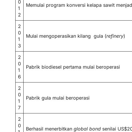
0
Memulai program konversi kelapa sawit menja
1
2
2
0
Mulai mengoperasikan kilang gula (
refinery
)
1
3
2
0
Pabrik biodiesel pertama mulai beroperasi
1
6
2
0
Pabrik gula mulai beroperasi
1
7
2
0
Berhasil menerbitkan
global bond
senilai US$200