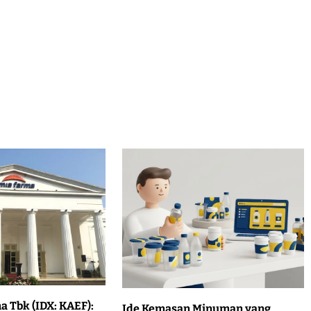
a Tbk (IDX: KAEF):
Ide Kemasan Minuman yang