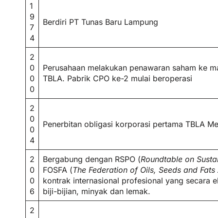
1
9
Berdiri PT Tunas Baru Lampung
7
4
2
0
Perusahaan melakukan penawaran saham ke ma
0
TBLA. Pabrik CPO ke-2 mulai beroperasi
0
2
0
Penerbitan obligasi korporasi pertama TBLA M
0
4
2
Bergabung dengan RSPO (
Roundtable on Susta
0
FOSFA (
The Federation of Oils, Seeds and Fats
0
kontrak internasional profesional yang secara
6
biji-bijian, minyak dan lemak.
2