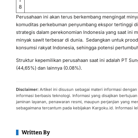
1
8
Perusahaan ini akan terus berkembang mengingat minyak
komuditas perkebuman penyumbang ekspor tertinggi di I
strategis dalam perekonomian Indonesia yang saat ini
minyak sawit terbesar di dunia. Sedangkan untuk prood
konsumsi rakyat Indonesia, sehingga potensi pertumbuh
Struktur kepemilikan perusahaan saat ini adalah PT Sun
(44,65%) dan lainnya (0.08%).
Disclaimer:
Artikel ini disusun sebagai materi informasi denga
informasi berbasis teknologi. Informasi yang disajikan bertuj
jaminan layanan, penawaran resmi, maupun perjanjian yang men
sebagaimana tercantum pada kebijakan Kargoku.id. Informasi leb
Written By