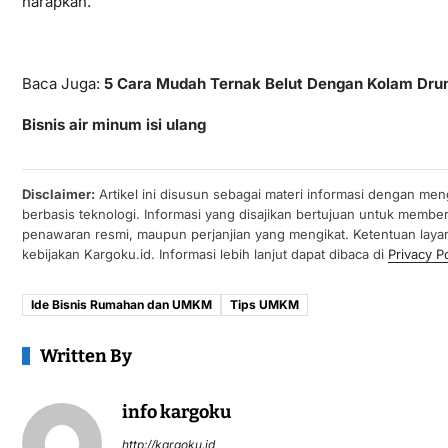
harapkan.
Baca Juga:
5 Cara Mudah Ternak Belut Dengan Kolam Dr
Bisnis air minum isi ulang
Disclaimer:
Artikel ini disusun sebagai materi informasi dengan men
berbasis teknologi. Informasi yang disajikan bertujuan untuk membe
penawaran resmi, maupun perjanjian yang mengikat. Ketentuan laya
kebijakan Kargoku.id. Informasi lebih lanjut dapat dibaca di
Privacy Po
Ide Bisnis Rumahan dan UMKM
Tips UMKM
Written By
info kargoku
http://kargoku.id